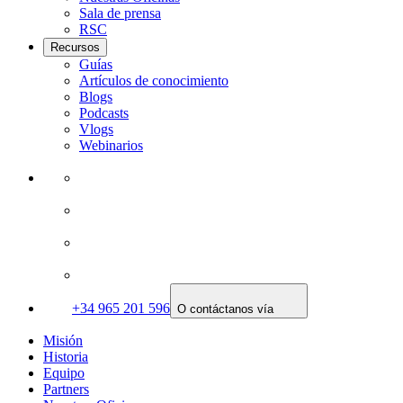
Sala de prensa
RSC
Recursos
Guías
Artículos de conocimiento
Blogs
Podcasts
Vlogs
Webinarios
+34 965 201 596
O contáctanos vía
Misión
Historia
Equipo
Partners