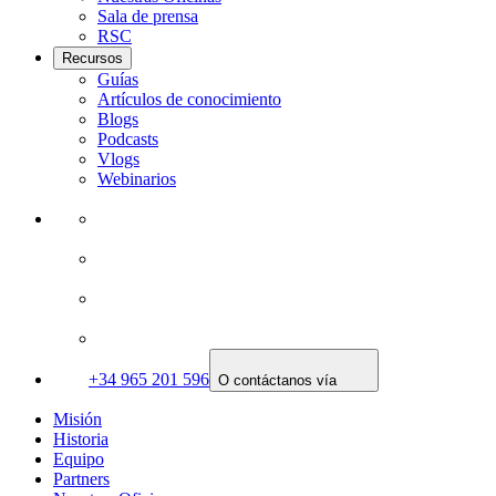
Sala de prensa
RSC
Recursos
Guías
Artículos de conocimiento
Blogs
Podcasts
Vlogs
Webinarios
+34 965 201 596
O contáctanos vía
Misión
Historia
Equipo
Partners