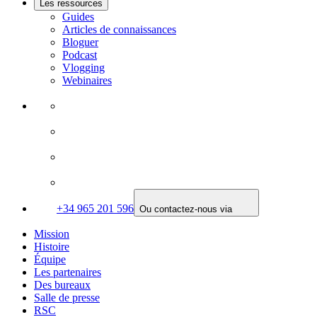
Les ressources
Guides
Articles de connaissances
Bloguer
Podcast
Vlogging
Webinaires
+34 965 201 596
Ou contactez-nous via
Mission
Histoire
Équipe
Les partenaires
Des bureaux
Salle de presse
RSC