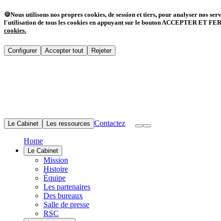
🍪
Nous utilisons nos propres cookies, de session et tiers, pour analyser nos ser
l'utilisation de tous les cookies en appuyant sur le bouton ACCEPTER ET FERME
cookies
.
Configurer
Accepter tout
Rejeter
Contactez
Le Cabinet
Les ressources
Home
Le Cabinet
Mission
Histoire
Équipe
Les partenaires
Des bureaux
Salle de presse
RSC