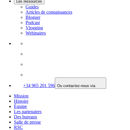
Les ressources
Guides
Articles de connaissances
Bloguer
Podcast
Vlogging
Webinaires
+34 965 201 596
Ou contactez-nous via
Mission
Histoire
Équipe
Les partenaires
Des bureaux
Salle de presse
RSC