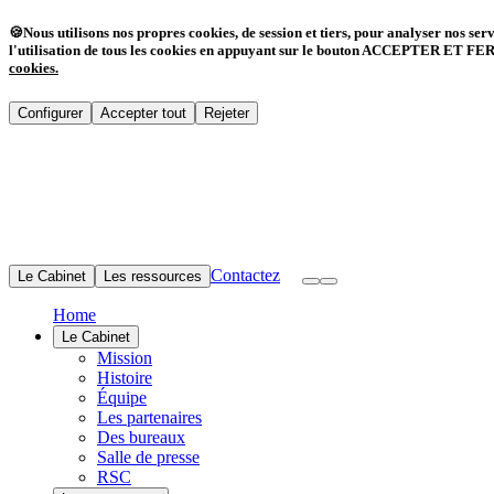
🍪
Nous utilisons nos propres cookies, de session et tiers, pour analyser nos ser
l'utilisation de tous les cookies en appuyant sur le bouton ACCEPTER ET FERME
cookies
.
Configurer
Accepter tout
Rejeter
Contactez
Le Cabinet
Les ressources
Home
Le Cabinet
Mission
Histoire
Équipe
Les partenaires
Des bureaux
Salle de presse
RSC