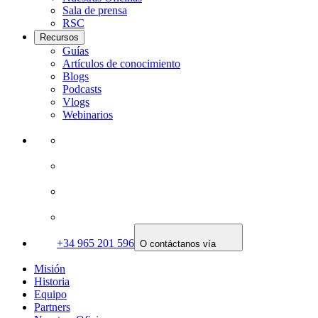
Sala de prensa
RSC
Recursos
Guías
Artículos de conocimiento
Blogs
Podcasts
Vlogs
Webinarios
+34 965 201 596
O contáctanos vía
Misión
Historia
Equipo
Partners