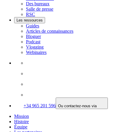
Des bureaux
Salle de presse
RSC
Les ressources
Guides
Articles de connaissances
Bloguer
Podcast
Vlogging
Webinaires
+34 965 201 596
Ou contactez-nous via
Mission
Histoire
Équipe