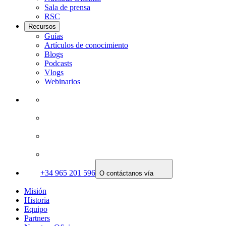
Sala de prensa
RSC
Recursos
Guías
Artículos de conocimiento
Blogs
Podcasts
Vlogs
Webinarios
+34 965 201 596
O contáctanos vía
Misión
Historia
Equipo
Partners