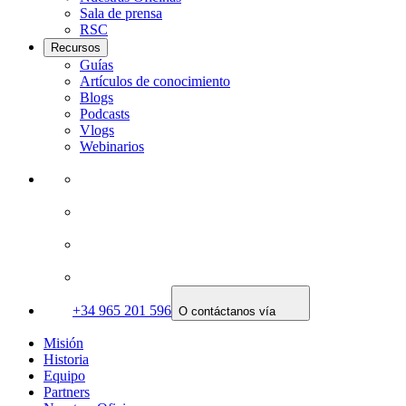
Sala de prensa
RSC
Recursos
Guías
Artículos de conocimiento
Blogs
Podcasts
Vlogs
Webinarios
+34 965 201 596
O contáctanos vía
Misión
Historia
Equipo
Partners