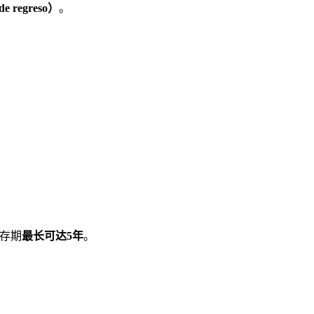
e regreso）
。
存期
最长可达5年
。