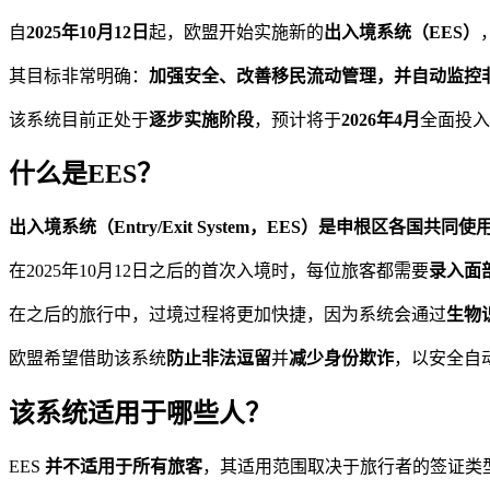
自
2025年10月12日
起，欧盟开始实施新的
出入境系统（EES）
其目标非常明确：
加强安全、改善移民流动管理，并自动监控
该系统目前正处于
逐步实施阶段
，预计将于
2026年4月
全面投入
什么是EES？
出入境系统（Entry/Exit System，EES）
是申根区各国共同使
在2025年10月12日之后的首次入境时，每位旅客都需要
录入面
在之后的旅行中，过境过程将更加快捷，因为系统会通过
生物
欧盟希望借助该系统
防止非法逗留
并
减少身份欺诈
，以安全自
该系统适用于哪些人？
EES
并不适用于所有旅客
，其适用范围取决于旅行者的签证类