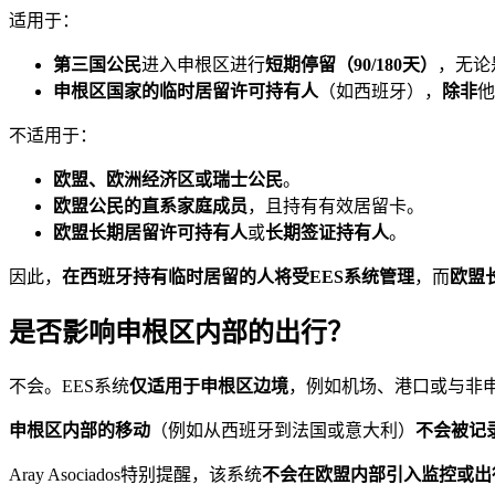
适用于：
第三国公民
进入申根区进行
短期停留（90/180天）
，无论
申根区国家的临时居留许可持有人
（如西班牙），
除非
他
不适用于：
欧盟、欧洲经济区或瑞士公民
。
欧盟公民的直系家庭成员
，且持有有效居留卡。
欧盟长期居留许可持有人
或
长期签证持有人
。
因此，
在西班牙持有临时居留的人将受EES系统管理
，而
欧盟
是否影响申根区内部的出行？
不会。EES系统
仅适用于申根区边境
，例如机场、港口或与非
申根区内部的移动
（例如从西班牙到法国或意大利）
不会被记
Aray Asociados特别提醒，该系统
不会在欧盟内部引入监控或出