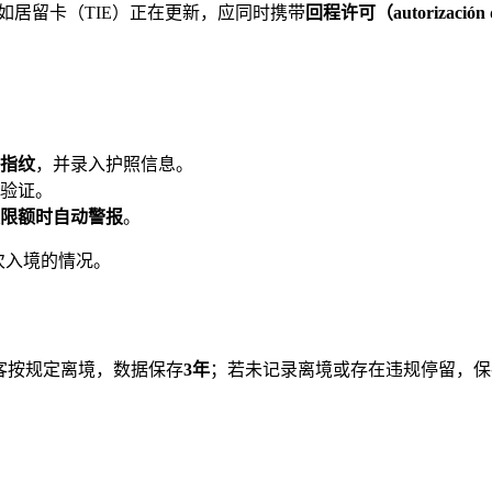
如居留卡（TIE）正在更新，应同时携带
回程许可（autorización d
指纹
，并录入护照信息。
验证。
天限额时自动警报
。
次入境的情况。
客按规定离境，数据保存
3年
；若未记录离境或存在违规停留，保
。