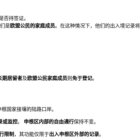
是否持签证。
们是
欧盟公民的家庭成员
。在这种情况下，他们的出入境记录将
长期居留者
及
欧盟公民家庭成员
则
免于登记
。
申根国家接壤的陆路口岸。
录或监控
。
申根区内部的自由通行
保持不变。
行限制
，其功能仅限于
出入申根区外部的记录
。