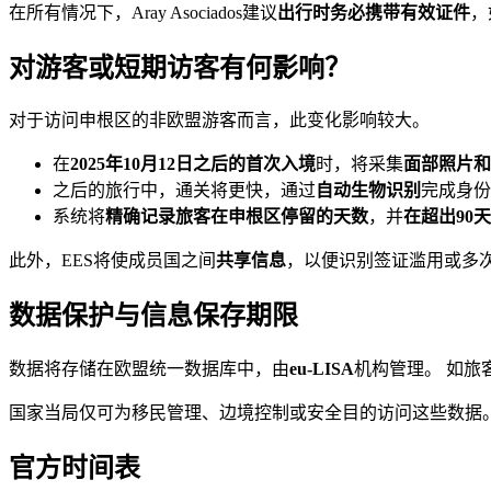
在所有情况下，Aray Asociados建议
出行时务必携带有效证件
，
对游客或短期访客有何影响？
对于访问申根区的非欧盟游客而言，此变化影响较大。
在
2025年10月12日之后的首次入境
时，将采集
面部照片和
之后的旅行中，通关将更快，通过
自动生物识别
完成身份
系统将
精确记录旅客在申根区停留的天数
，并
在超出90
此外，EES将使成员国之间
共享信息
，以便识别签证滥用或多
数据保护与信息保存期限
数据将存储在欧盟统一数据库中，由
eu-LISA
机构管理。 如旅
国家当局仅可为移民管理、边境控制或安全目的访问这些数据
官方时间表