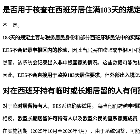
是否用于核查在西班牙居住满183天的规
不一定。
183天的规定
主要与
税务居民身份
和部分
西班牙移民法中的实际
EES不会记录申根区内的移动
，因此当居民在欧盟或申根区国
然而，该系统
会记录出入非申根国家的情况
，这些数据可能为
因此，
EES不会直接用于监控183天居住要求
，但
外部出入境记
对在西班牙持有临时或长期居留的人有何
对于
临时居留持有人
，EES系统
确实适用
。 每当他们跨越
申根
相反，
欧盟长期居留许可持有人
以及
欧盟公民的直系家庭成员
在实施初期（2025年10月至2026年4月），由于系统调整，可